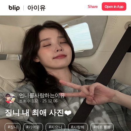
Share
아이유
Open in App
언니를사랑하는이유
조회수 132
25.12.06
징니 내 최애 사진❤️
#징니
#기여운
#지으니
#사랑해
#하트뿅뿅