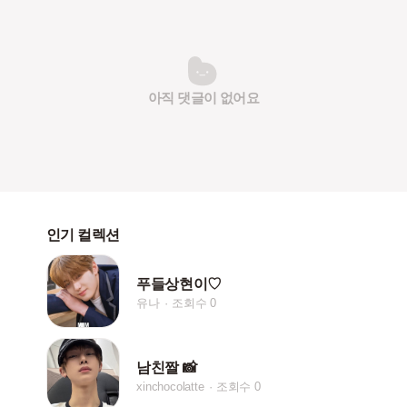
아직 댓글이 없어요
인기 컬렉션
푸들상현이♡
유나
조회수 0
남친짤 📸
xinchocolatte
조회수 0