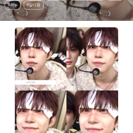
#거누
#알디원