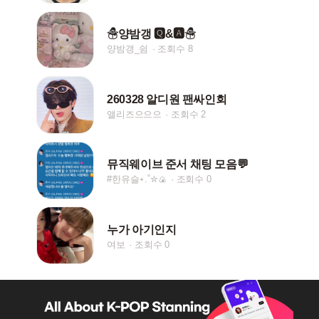
☃양밤갱 🆀&🅰☃
양밤갱_쉼
조회수 8
260328 알디원 팬싸인회
앨리즈으으으
조회수 2
뮤직웨이브 준서 채팅 모음💬
#한유슬⋆.˚✮🍙
조회수 0
누가 아기인지
여보
조회수 0