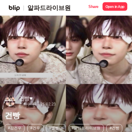
Share
알파드라이브원
Open in App
건빵♥︎
조회수 47
26.02.23
건빵
#김건우
#건우
#별빵단
#알파드라이브원
#건빵