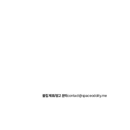
블립 제휴/광고 문의
contact@spaceoddity.me