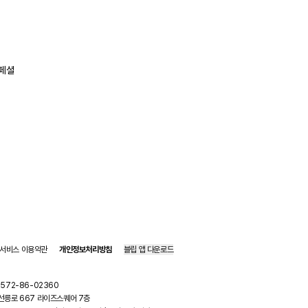
페셜
서비스 이용약관
개인정보처리방침
블립 앱 다운로드
 572-86-02360
구 선릉로 667 라이즈스퀘어 7층