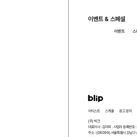
이벤트 & 스페셜
모두 보기
이벤트
스
아티스트
스케줄
광고 문의
(주) 빅크
대표이사 : 김미희 . 사업자 등록번호 :
주소 : (06099) 서울특별시 강남