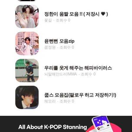
정한이 움짤 모음 !! ( 저장시 💗 )
꽃길
조회수 0
윤뻔뻔 모음zip
쿱정원
조회수 0
우리를 웃게 해주는 해피바이러스
뇌말왜안드러IMMA
조회수 0
쿱스 모음집(팔로우 하고 저장하기!)
체오리
조회수 0