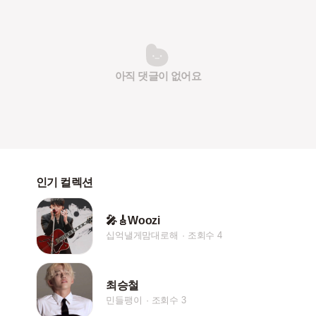
아직 댓글이 없어요
인기 컬렉션
🎤🎸Woozi
십억낼게맘대로해
조회수 4
최승철
민들팽이
조회수 3