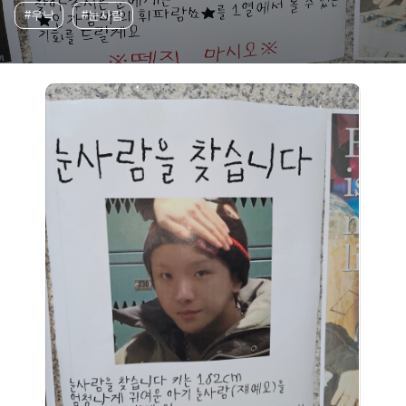
#우낙
#눈사람