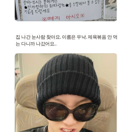
집 나간 눈사람 찾아요. 이름은 우낙. 제육볶음 안 먹