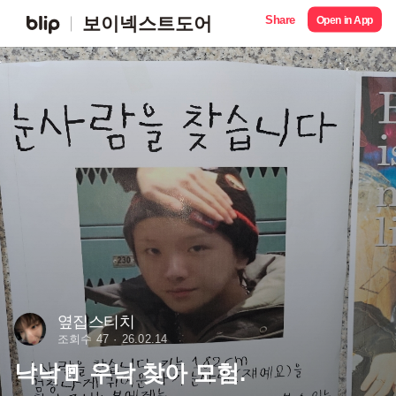
Share
보이넥스트도어
Open in App
옆집스티치
조회수 47
26.02.14
낙낙🚪 우낙 찾아 모험.