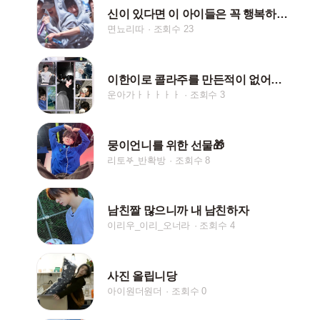
신이 있다면 이 아이들은 꼭 행복하게 해주세요
면뇨리따
조회수 23
이한이로 콜라주를 만든적이 없어서 산앤한으로 만들었어요
운아가ㅏㅏㅏㅏㅏ
조회수 3
뭉이언니를 위한 선물🎁
리토𖤐_반확방
조회수 8
남친짤 많으니까 내 남친하자
이리우_이리_오너라
조회수 4
사진 올립니당
아이원더원더
조회수 0