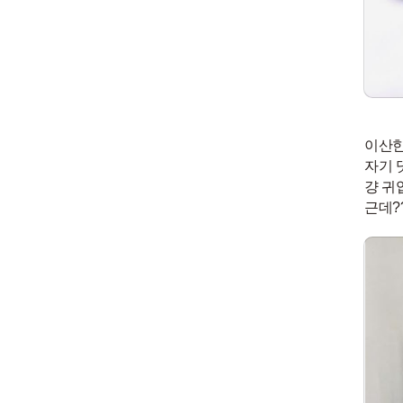
이산한
자기 
걍 귀