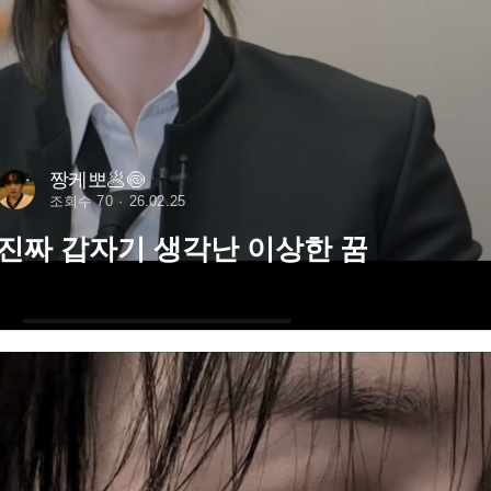
짱케뽀🥟🍥
조회수 70
26.02.25
진짜 갑자기 생각난 이상한 꿈