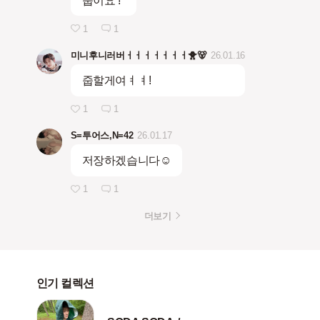
줍이요 !
1
1
미니후니러버ㅓㅓㅓㅓㅓㅓㅓ🐥🐻
26.01.16
줍할게여ㅕㅕ!
1
1
S=투어스,N=42
26.01.17
저장하겠습니다☺️
1
1
더보기
인기 컬렉션