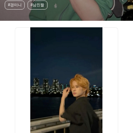
#경미니
#남친짤