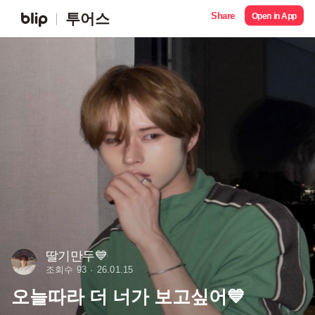
Share
투어스
Open in App
딸기만두💙
조회수 93
26.01.15
오늘따라 더 너가 보고싶어💙