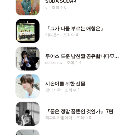
SODA SODA-/
-/
조회수 0
「그가 나를 부르는 애칭은」
이다은ᵋᵌ
조회수 4
투어스 도훈 남친짤 공유합니다🤍🐻‍❄️
dohoonluv
조회수 4
시온이를 위한 선물
깜아지🐶
조회수 2
『꿈은 정말 꿈뿐인 것인가』 7편
해파리가좋아예
조회수 0