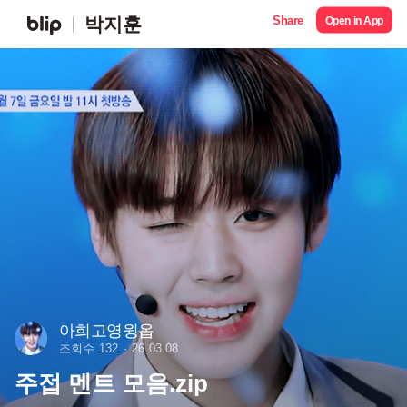
Share
박지훈
Open in App
아희고영윙옵
조회수 132
26.03.08
주접 멘트 모음.zip