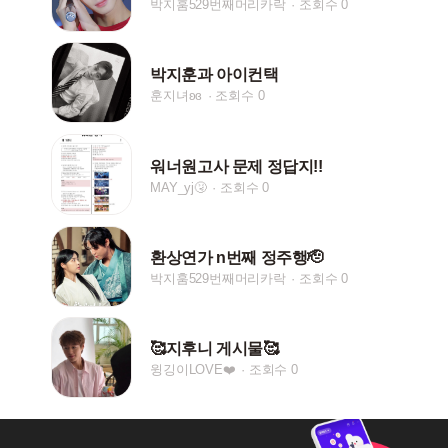
박지훔529번째머리카락
조회수 0
박지훈과 아이컨택
훈지녀ʚɞ
조회수 0
워너원고사 문제 정답지!!
MAY_yj🤧
조회수 0
환상연가 n번째 정주행🫡
박지훔529번째머리카락
조회수 0
🥰지후니 게시물🥰
윙깅이LOVE❤️
조회수 0