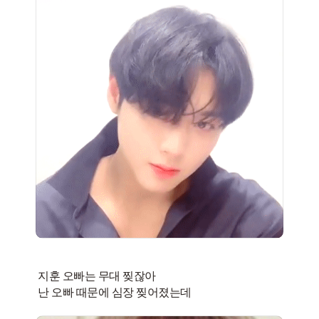
지훈 오빠는 무대 찢잖아