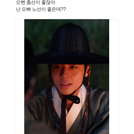
오빤 춤선이 좋잖아