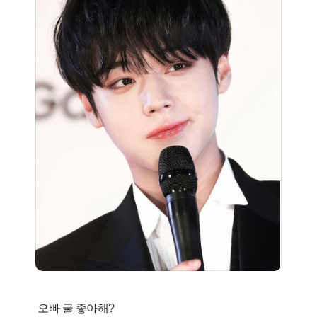
오빠 굴 좋아해?