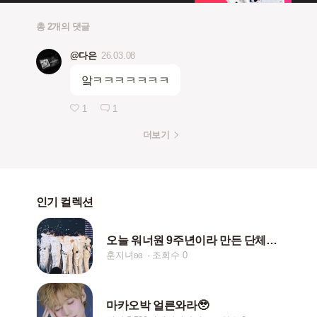
총 2개의 댓글
@다은
26.03.08
앜ㅋㅋㅋㅋㅋㅋㅋ
1
1
더보기
인기 컬렉션
오늘 워너원 9주년이라 만든 단체사진 모음-★
훈지녀ʚɞ
조회수 0
마카오박 얼른와라🥹