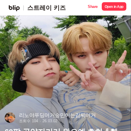
Share
스트레이 키즈
Open in App
리노야푸딩머거승민이는김찌머거
조회수 104
26.03.02