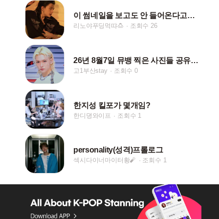
이 썸네일을 보고도 안 들어온다고???
리노야푸딩먹땨🍮
조회수 26
26년 8월7일 뮤뱅 찍은 사진들 공유 해욥ㅎㅎ
고1부산stay
조회수 0
한지성 킬포가 몇개임?
한디뎡와이프
조회수 1
personality(성격)프롤로그
섹시다이너마이터황🧨
조회수 1