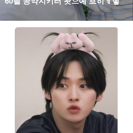
60팔 공약지키러 왓으예 흐히ㅔ헿