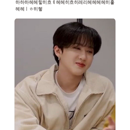
하하하헤헤힣히흐ㅔ헤헤히흐히레리헤헤헤헤히흫