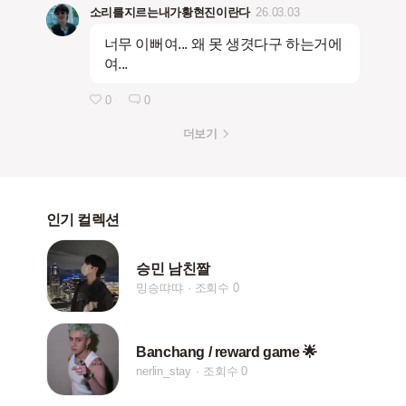
소리를지르는내가황현진이란다
26.03.03
너무 이뻐여... 왜 못 생겻다구 하는거에
여...
0
0
더보기
인기 컬렉션
승민 남친짤
밍승땨땨
조회수 0
Banchang / reward game 🌟
nerlin_stay
조회수 0