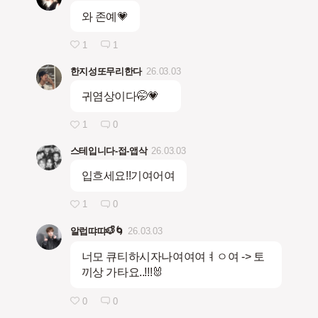
와 존예💗
1
1
한지성또무리한다
26.03.03
귀염상이다🤭💗
1
0
스테입니다-접-앱삭
26.03.03
입흐세요!!기여어여
1
0
알럽땨땨🐶ᩚ🌀
26.03.03
너모 큐티하시자나여여여ㅕㅇ여 -> 토
끼상 가타요..!!!🐰
0
0