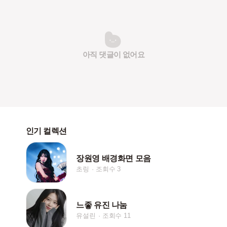
아직 댓글이 없어요
인기 컬렉션
장원영 배경화면 모음
초링
조회수 3
느좋 유진 나눔
유설린
조회수 11