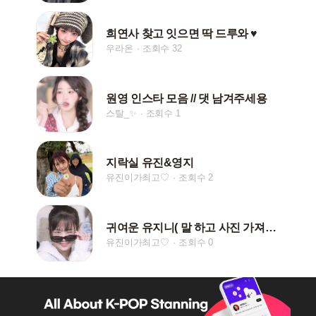
희연사 찾고 잇으면 딱 드루와 ♥︎
우라온
조회수 32
원영 인스타 모음 // 댓 남겨주세용
스탈_✨
조회수 1
지락실 유진&영지
유진이가최고♡
조회수 2
귀여운 유지니( 말 하고 사진 가져가 주세요~)
유진이가최고♡
조회수 0