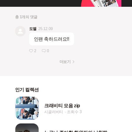
총 1개의 댓글
도엘
25.12.09
인팬 축하드려요!!
2
0
더보기
인기 컬렉션
크래비티 모음 zip
시골러비티
조회수 3