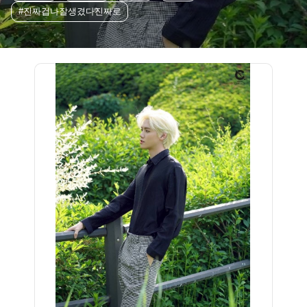
#진짜겁나잘생겼다진짜로