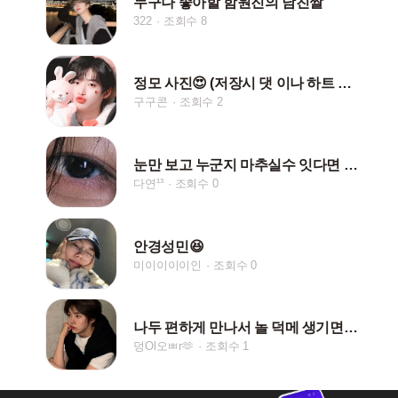
누구나 좋아할 함원진의 남친짤
322
조회수 8
정모 사진😍 (저장시 댓 이나 하트 눌러주세용😄)
구구콘
조회수 2
눈만 보고 누군지 마추실수 잇다면 대단해요(?)
다연¹³
조회수 0
안경성민😆
미이이이이인
조회수 0
나두 편하게 만나서 놀 덕메 생기면 조켄네..
덩Ol오ㅃr🫶
조회수 1