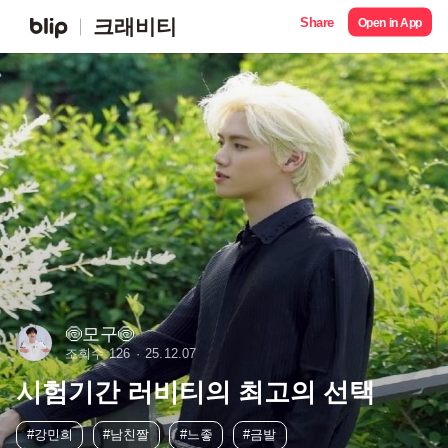
Share
크래비티
Open in App
🍥모구🍥
조회수 126
25.12.07
시험기간 러비티의 최고의 선택
#강민희
#남친짤
#느좋
#금발