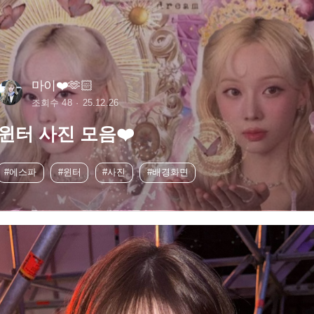
마이❤️🫶🏻
조회수 48
25.12.26
윈터 사진 모음❤️
#에스파
#윈터
#사진
#배경화면