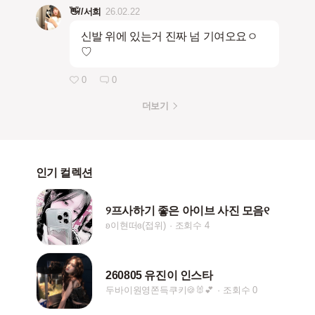
👋//서희
26.02.22
신발 위에 있는거 진짜 넘 기여오요ㅇ
♡
0
0
더보기
인기 컬렉션
୨프사하기 좋은 아이브 사진 모음୧
ʚ이현떠ɞ(접위)
조회수 4
260805 유진이 인스타
두바이원영쫀득쿠키🍪🐰💕
조회수 0