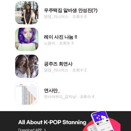
우주떡집 알바생 안성진(?)
댕댕_지니어스
조회수 0
레이 사진 나눔 !!
노윤아
조회수 3
공주즈 희연사
댕댕_지니어스
조회수 2
연사만_
연사여부끄_감쟈냥
조회수 4