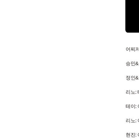
어찌저
승민&
정인&
리노:
테이: 
리노:
현진: