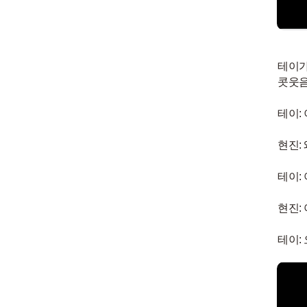
테이가
콧웃음
테이:
현진:
테이:
현진: