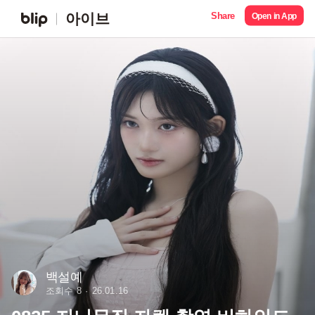
Share
아이브
Open in App
백설예
조회수 8
26.01.16