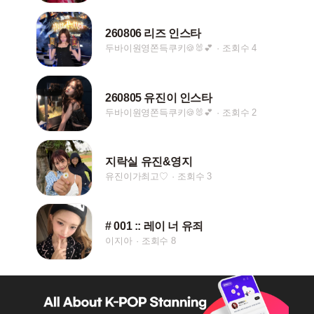
260806 리즈 인스타
두바이원영쫀득쿠키🍪🐰💕
조회수 4
260805 유진이 인스타
두바이원영쫀득쿠키🍪🐰💕
조회수 2
지락실 유진&영지
유진이가최고♡
조회수 3
# 001 :: 레이 너 유죄
이지아
조회수 8