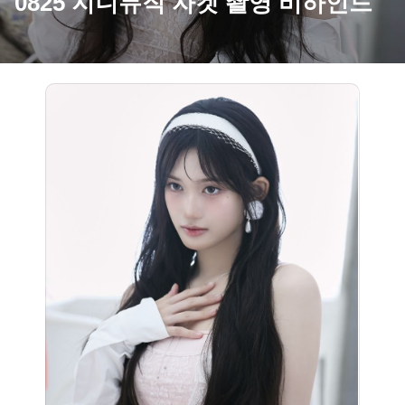
0825 지니뮤직 자켓 촬영 비하인드