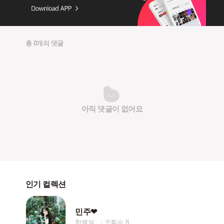
총 0개의 댓글
아직 댓글이 없어요
인기 컬렉션
민주❤︎
한백설_
조회수 8