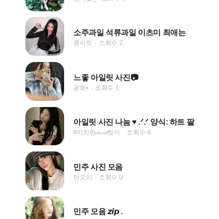
소주과일 석류과일 이츠미 최애는
콩이릿
조회수 2
느좋 아일릿 사진📷
윤희•
조회수 1
아일릿 사진 나눔 ♥︎ .ᐟ.ᐟ 양식: 하트 팔
#키치한𝒹ℯ𝓋𝒾𝓁릱이
조회수 4
민주 사진 모음
민오리
조회수 0
민주 모음 𝙯𝙞𝙥 .