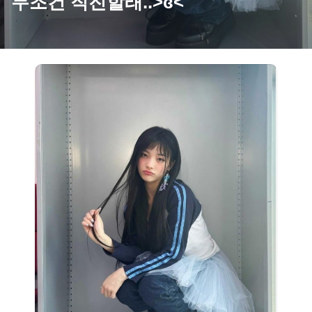
무조건 직진할래..>ɞ<