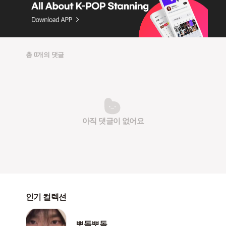
총 0개의 댓글
아직 댓글이 없어요
인기 컬렉션
뽀돌뽀돌