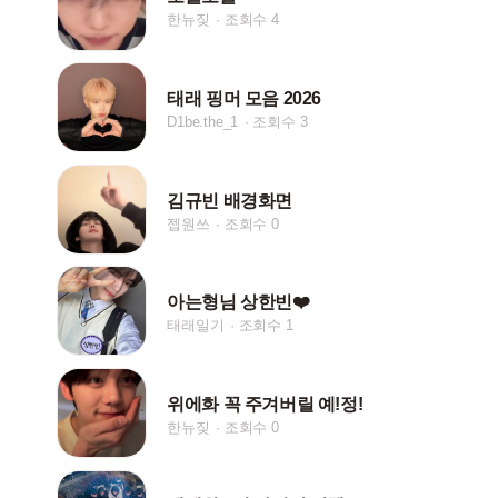
한뉴짖
조회수 4
태래 핑머 모음 2026
D1be.the_1
조회수 3
김규빈 배경화면
젭원쓰
조회수 0
아는형님 상한빈❤️
태래일기
조회수 1
위에화 꼭 주겨버릴 예!정!
한뉴짖
조회수 0