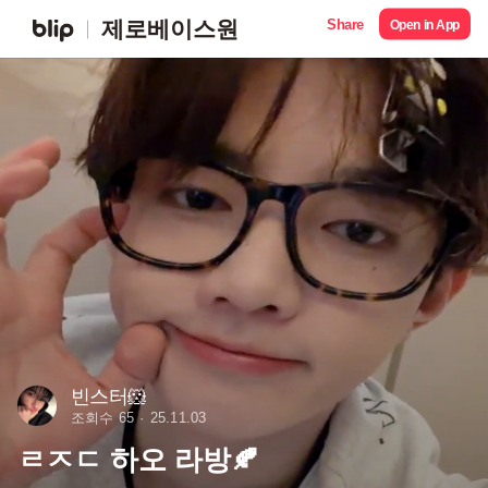
Share
제로베이스원
Open in App
빈스터🐹
조회수 65
25.11.03
ㄹㅈㄷ 하오 라방🍂