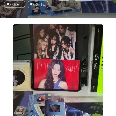
#photoism
#인생네컷