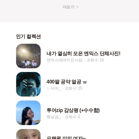
더보기
인기 컬렉션
내가 열심히 모은 엔믹스 단체사진!
엔믹스에게미친사람
조회수 16
400팔 공약 얼공 ㅠ
ㄴ서꺼_
조회수 25
투어zip 감상평 (+수수함)
행담곰_
조회수 0
오해원 미인 여자~