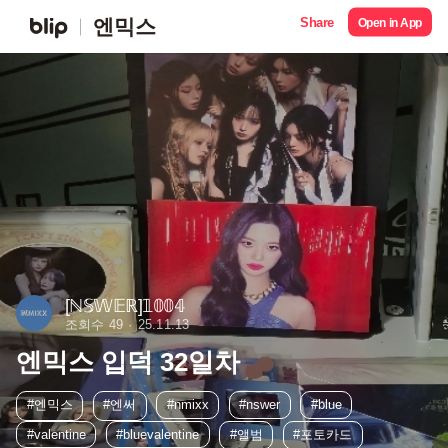
Share
엔믹스
Open in App
[ℕ𝕊𝕎𝔼ℝ]𝟙𝟘𝟘𝟜
조회수 49
25.11.13
엔믹스 입덕 32일차
#엔믹스
#엔써
#nmixx
#nswer
#blue
#valentine
#bluevalentine
#앨범
#포토카드