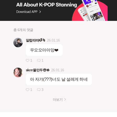
총 6개의 댓글
알럽땨땨🐶ᩚ🌀
26.01.16
우오오아아앙❤️
1
1
skrrr물만두😎🤟
26.01.16
아 자갸(???)너도 날 설레게 하네
1
3
더보기