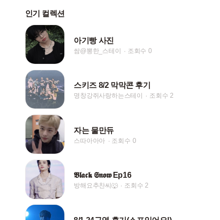
인기 컬렉션
아기빵 사진
쌈@뽕한_스테이
조회수 0
스키즈 8/2 막막콘 후기
명창강쥐사랑하는스테이
조회수 2
자는 물만듀
스따아아아
조회수 0
𝕭𝖑𝖆𝖈𝖐 𝕾𝖓𝖔𝖜 Ep16
방해요추찬씨🐺
조회수 2