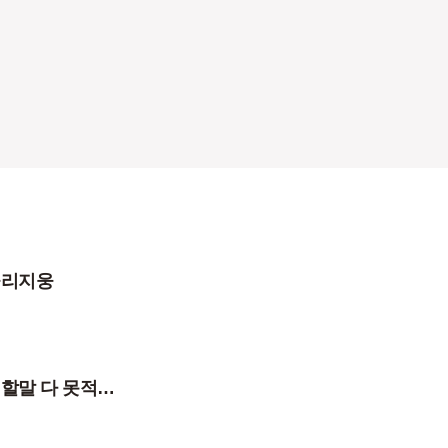
울리지웅
글자수 때문에 할말 다 못적어서 해시태그 봐주세요(고민