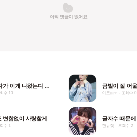
아직 댓글이 없어요
틱톡 보다가 이게 나왔는디 너무 슬픈,,
금발이 잘 어
회수 10
아토🎀✨
조회수 0
 변함없이 사랑할게
회수 1
한뉴짖
조회수 2