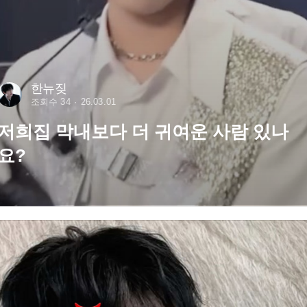
한뉴짖
조회수 34
26.03.01
저희집 막내보다 더 귀여운 사람 있나
요?