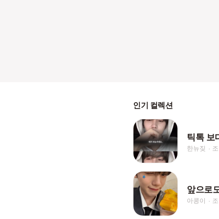
인기 컬렉션
한뉴짖
조
앞으로도
아콩이
조