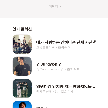
더보기
인기 컬렉션
내가 사랑하는 엔하이픈 단체 사진💕
그냥도토리🌟
조회수 0
☆ Jungwon ☆
☆.Yang.Jungwon.☆
조회수 0
영원한건 없지만 저는 변하지않을거예요
양가든숭배녀🐑
조회수 4