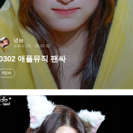
념뇸
조회수 21
26.03.02
0302 애플뮤직 팬싸
#팬싸