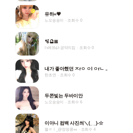
유하=💗
노오숭숭이
조회수 0
🫧🔮🎀
꒰ঌ에유໒꒱-공약지킴
조회수 0
내가 좋아했던 ㅈrㅇ ㅇl ㅇrㄴ ..
한초연
조회수 0
두쫀빛는 두바이안
노오숭숭이
조회수 6
이아니 컴백 사진씌＼(_ _)-☆
젤ㄹㅣ_@정땅콩🥜
조회수 4