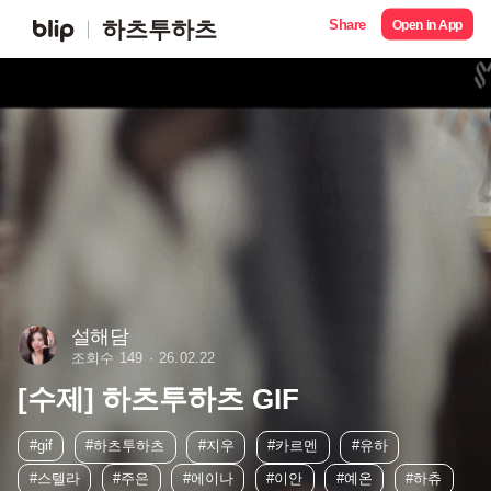
Share
하츠투하츠
Open in App
설해담
조회수 149
26.02.22
[수제] 하츠투하츠 GIF
#gif
#하츠투하츠
#지우
#카르멘
#유하
#스텔라
#주은
#에이나
#이안
#예온
#하츄