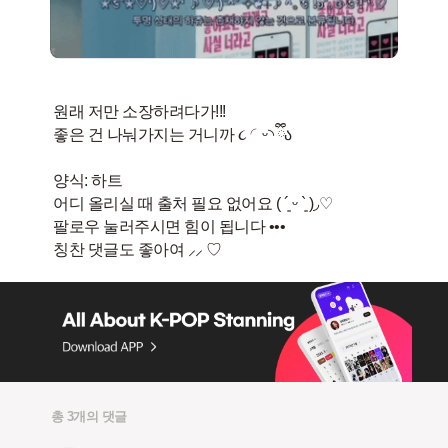
원래 저만 소장하려다가!!!
좋은 건 나눠가지는 거니까 ૮ ◜ᵕ◝ ྀིა
양식: 하트
어디 올리실 때 출처 필요 없어요 ( ´͈ ᵕ `͈ )◞♡
팔로우 눌러주시면 힘이 됩니다 •••
총 3개의 댓글