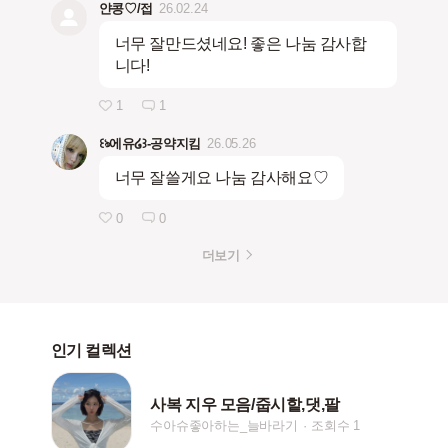
얀콩♡/접
26.02.24
너무 잘만드셨네요! 좋은 나눔 감사합
니다!
1
1
꒰ঌ에유໒꒱-공약지킴
26.05.26
너무 잘쓸게요 나눔 감사해요♡
0
0
더보기
인기 컬렉션
사복 지우 모음/줍시핱,댓,팔
수아슈좋아하는_늘바라기
조회수 1