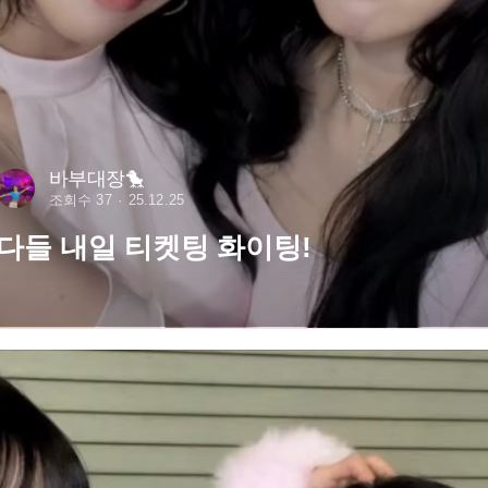
바부대장🐤
조회수 37
25.12.25
다들 내일 티켓팅 화이팅!