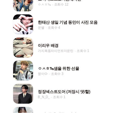
ㅇㅅㅎ🦦
조회수 12
한태산 생일 기념 동민이 사진 모음
운별
조회수 4
이리우 배경
가지폭풍자이언트마운틴
조회수 1
ㅇㅅㅎ🦦샘을 위한 선물
뭉이🐶
조회수 3
정장넥스트도어 (저장시 댓/핱)
B_N_D_
조회수 1