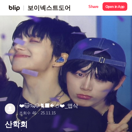
Share
보이넥스트도어
Open in App
❤️🐱🦦🐶🐈‍⬛🐠⛄️❤️_앱삭
조회수 46
25.11.15
산학회