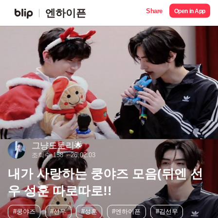
Share
엔하이픈
Open in App
그냥도토리🌟
조회수 158
26.02.03
내가 사랑하는 쿵야즈 모음(뒤엔 선
우 성훈 따로따로!!
#쿵야즈
#선우
#성훈
#엔하이픈
#김선우