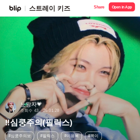
Share
스트레이 키즈
Open in App
노왕자💗
조회수 43
26.01.28
‼️심쿵주의(필릭스)
#심쿵주의보
#필릭스
#이용복
#뽁이