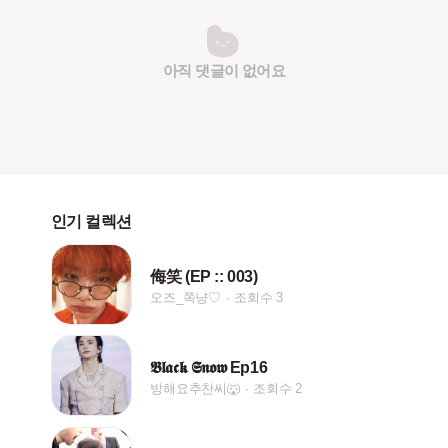
아직 댓글이 없어요
인기 컬렉션
侮笑 (EP :: 003)
오즈_쪽냥♡
조회수 3
𝕭𝖑𝖆𝖈𝖐 𝕾𝖓𝖔𝖜 Ep16
방해요추찬씨🐺
조회수 2