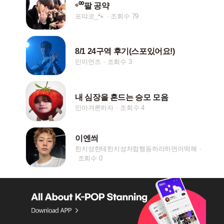
⁶⁰⁰팔 공약
포땨코_🐾
조회수 79
8/1 24구역 후기(스포있어요!)
민이언즈
조회수 3
내 심장을 흔드는 승모 모음
민아겨론하자
조회수 4
이엔씌
한지성한테한지성처럼행동하라하면어떡해
조회수 0