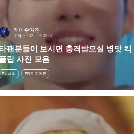
케이주여친
조회수 202
26.03.07
타팬분들이 보시면 충격받으실 병맛 킥
플립 사진 모음
#킥플립
#케이주여친