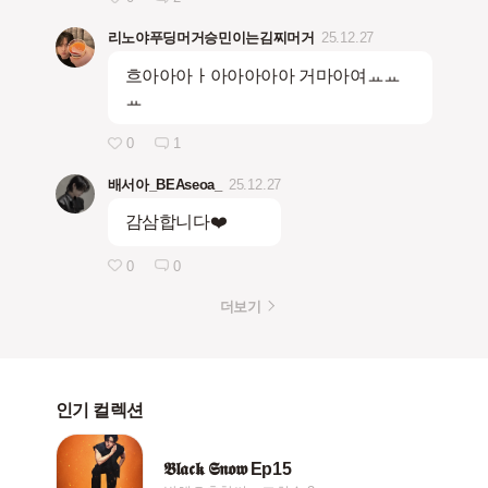
리노야푸딩머거승민이는김찌머거
25.12.27
흐아아아ㅏ아아아아아 거마아여ㅛㅛ
ㅛ
0
1
배서아_BEAseoa_
25.12.27
감삼합니다❤️
0
0
더보기
인기 컬렉션
𝕭𝖑𝖆𝖈𝖐 𝕾𝖓𝖔𝖜 Ep15