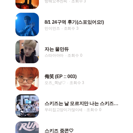
방해요추찬씨
조회수 3
8/1 24구역 후기(스포있어요!)
민이언즈
조회수 3
자는 물만듀
스따아아아
조회수 0
侮笑 (EP :: 003)
오즈_쪽냥♡
조회수 3
스키즈는 날 모르지만 나는 스키즈를 안다♡
우리집고양이가많이세
조회수 0
스키즈 중콘🤍