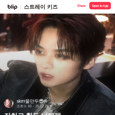
Share
스트레이 키즈
Open in App
skrrr물만두😎🤟
조회수 60
25.12.26