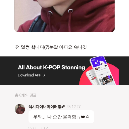
총 6개의 댓글
섹시다이너마이터황🧨
25.12.27
우와,,,,,나 순간 울컥함ㅠ❤️☺️
0
2