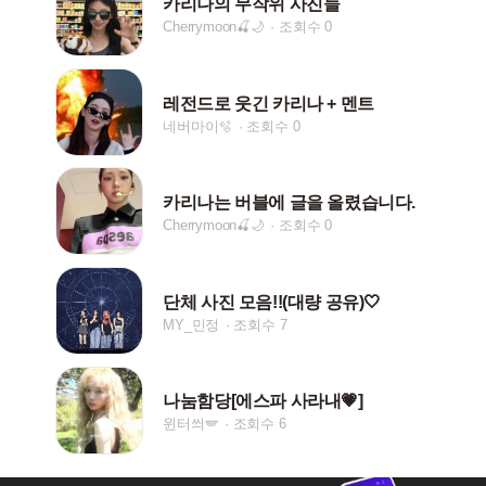
카리나의 무작위 사진들
Cherrymoon🍒🌙
조회수 0
레전드로 웃긴 카리나 + 멘트
네버마이🫧
조회수 0
카리나는 버블에 글을 올렸습니다.
Cherrymoon🍒🌙
조회수 0
단체 사진 모음!!(대량 공유)🤍
MY_민정
조회수 7
나눔함당[에스파 사라내💗]
윈터씌🪽
조회수 6