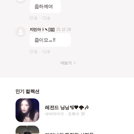
줍하께여
0
0
지민아ㅏ🍡[접]
25.12.19
줍이요ㅛ!!
0
0
더보기
인기 컬렉션
레전드 닝닝🫧🖤🌩️🎶
네버마이🫧
조회수 10