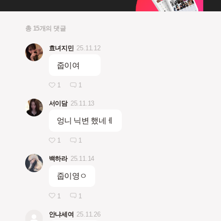
총 15개의 댓글
효녀지민
25.11.12
줍이여
1
1
서이담
25.11.13
엉니 닉변 했네ㅔ
1
1
백하라
25.11.14
줍이영ㅇ
1
1
안냐세여
25.11.26