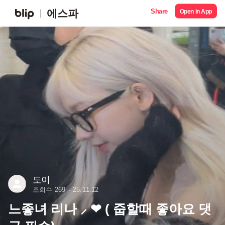
Share
에스파
Open in App
도이
조회수 269
25.11.12
느좋녀 리나 ⸝ ❤︎ ( 줍할때 좋아요 댓