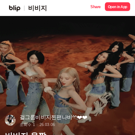
Share
비비지
Open in App
걸그룹비비지찐팬나비^^❤️❤️
조회수 1
26.03.06