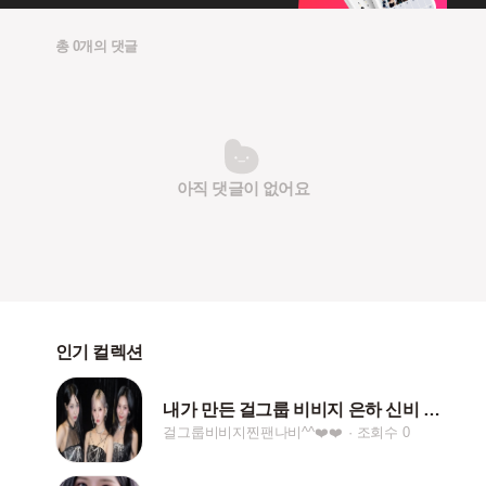
총 0개의 댓글
아직 댓글이 없어요
인기 컬렉션
내가 만든 걸그룹 비비지 은하 신비 엄지 배경화면 ^^
걸그룹비비지찐팬나비^^❤️❤️
조회수 0