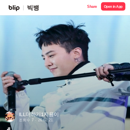
Share
빅뱅
Open in App
ILL더하기1지용이
조회수 7
26.02.21