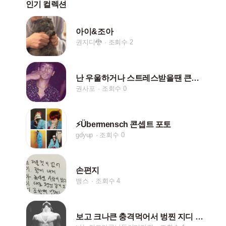
인기 컬렉션
아이&조아
권지디🐉
조회수 2
난 우울하거나 스트레스받을땐 큰승씨 얼굴을봐...
권사포
조회수 0
⚡Übermensch 콘셉트 포토
gdyup
조회수 0
손편지
뱅스
조회수 4
보고 크나큰 충격먹어서 벙찐 지디 쉬즈곤