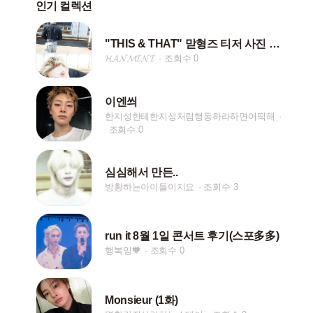
인기 컬렉션
"THIS & THAT" 맏형즈 티저 사진 모음 📸
𝓗𝓐𝓝𝓜𝓘𝓝𝓘
조회수 0
이엔씌
한지성한테한지성처럼행동하라하면어떡해
조회수 0
심심해서 만든..
방황하는아이들이지요
조회수 3
run it 8월 1일 콘서트 후기(스포多多)
행복잉🧡
조회수 0
Monsieur (1화)