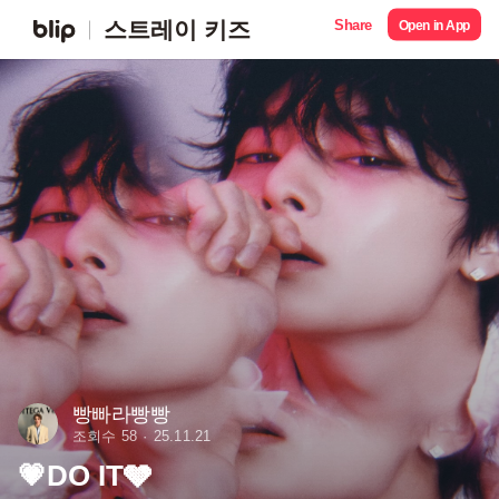
Share
스트레이 키즈
Open in App
빵빠라빵빵
조회수 58
25.11.21
💗DO IT🩶