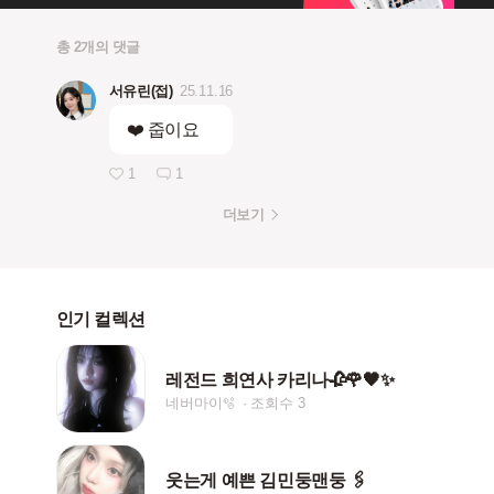
총 2개의 댓글
서유린(접)
25.11.16
❤️ 줍이요
1
1
더보기
인기 컬렉션
레전드 희연사 카리나🥀🌹🖤✨
네버마이🫧
조회수 3
웃는게 예쁜 김민둥맨둥 🖇️