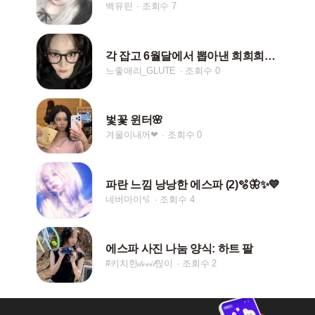
백유린
조회수 7
각 잡고 6월달에서 뽑아낸 희희희연사🔥
느좋애리_GLUTE
조회수 0
벛꽃 윈터🌸
겨울이내꺼❤︎
조회수 0
파란 느낌 낭낭한 에스파 (2)🫧🦋✨💙
네버마이🫧
조회수 4
에스파 사진 나눔 양식: 하트 팔
#키치한𝒹ℯ𝓋𝒾𝓁릱이
조회수 2