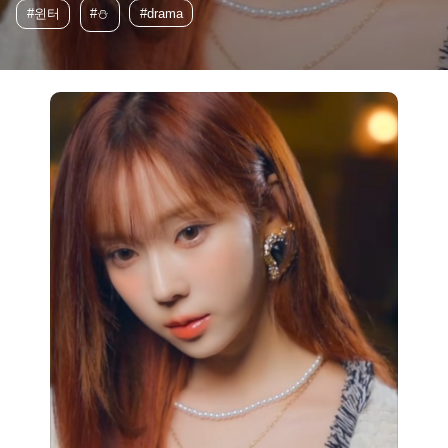
#윈터
#⛄️
#drama