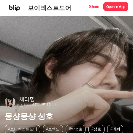
Share
보이넥스트도어
Open in App
체리명
조회수 87
25.12.11
몽샹몽샹 성호
#보이넥스트도어
#보넥도
#박성호
#성호
#예삐