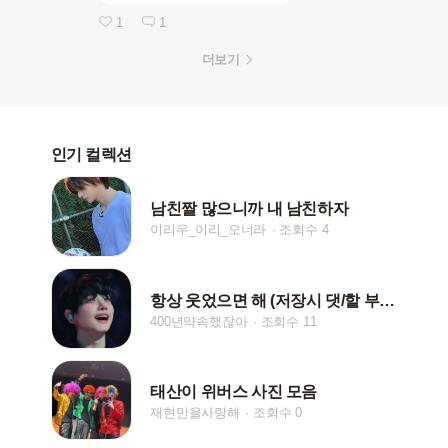
1
1
더보기
인기 컬렉션
남친짤 많으니까 내 남친하자
이리우_이리_오너라
조회수 4
항상 웃었으면 해 (저장시 댓/핱 부탁드려요)
400년약속했잖아
조회수 11
태산이 위버스 사진 모음
재현만을사랑해
조회수 0