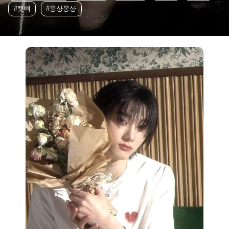
#캣삐
#몽샹몽샹