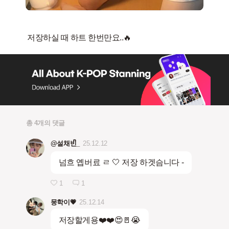
총 4개의 댓글
@설채빈ᩚ_
25.12.12
넘흐 옙버료 ㄹ 🤍 저장 하겟슴니다 -
1
1
뭉학이💗
25.12.14
저장할게용❤️❤️😍🚪😭