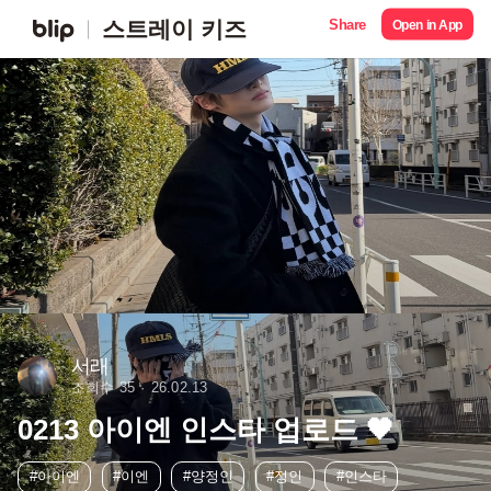
Share
스트레이 키즈
Open in App
서래
조회수 35
26.02.13
0213 아이엔 인스타 업로드 🖤
#아이엔
#이엔
#양정인
#정인
#인스타