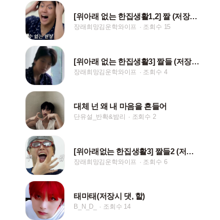
[위아래 없는 한집생활1,2] 짤 (저장시 핱/댓)
장래희망김운학와이프
조회수 15
[위아래 없는 한집생활3] 짤들 (저장시 핱/댓)
장래희망김운학와이프
조회수 4
대체 넌 왜 내 마음을 흔들어
단유설_반확&밤리
조회수 2
[위아래없는 한집생활3] 짤들2 (저장시 핱/댓)
장래희망김운학와이프
조회수 6
태마태(저장시 댓, 핱)
B_N_D_
조회수 14