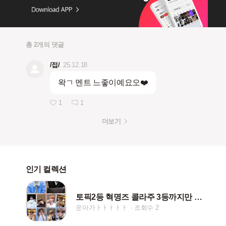
총 2개의 댓글
/접/
25.12.18
왁ㄱ 멘트 느좋이예요오❤️
1
1
더보기
인기 컬렉션
토픽2등 혁명즈 콜라주 3등까지만 올릴게요
운아가ㅏㅏㅏㅏㅏ
조회수 2