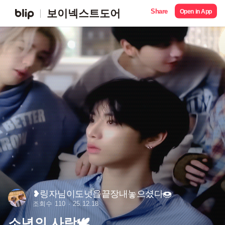
Share
보이넥스트도어
Open in App
❥링자님이도넛을끝장내놓으셨다🍩
조회수 110
25.12.18
소년의 사랑🕊