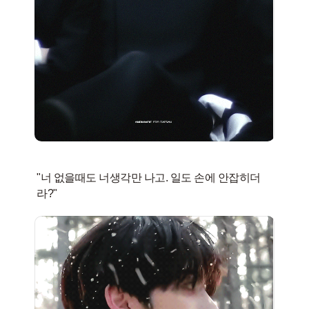
"너 없을때도 너생각만 나고. 일도 손에 안잡히더