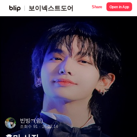
Share
보이넥스트도어
Open in App
빈빙ෆ(쉼)
조회수 91
26.02.14