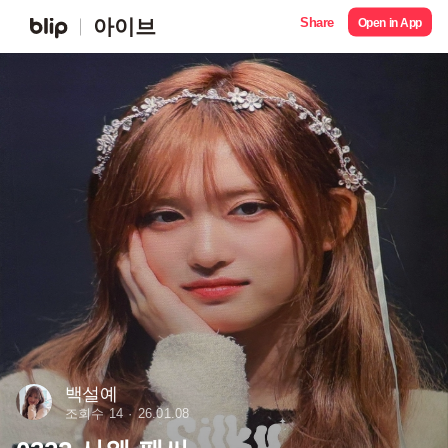
Share
아이브
Open in App
백설예
조회수 14
26.01.08