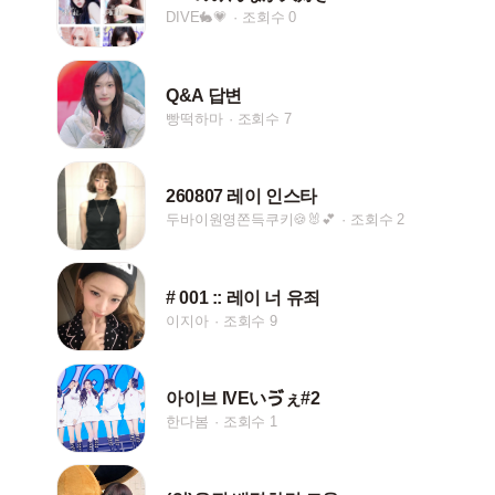
DIVE🐇💗
조회수 0
Q&A 답변
빵떡하마
조회수 7
260807 레이 인스타
두바이원영쫀득쿠키🍪🐰💕
조회수 2
# 001 :: 레이 너 유죄
이지아
조회수 9
아이브 IVEいゔぇ#2
한다봄
조회수 1