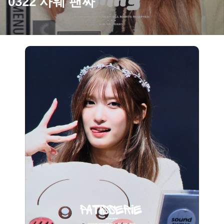
0322 사웨 팬싸