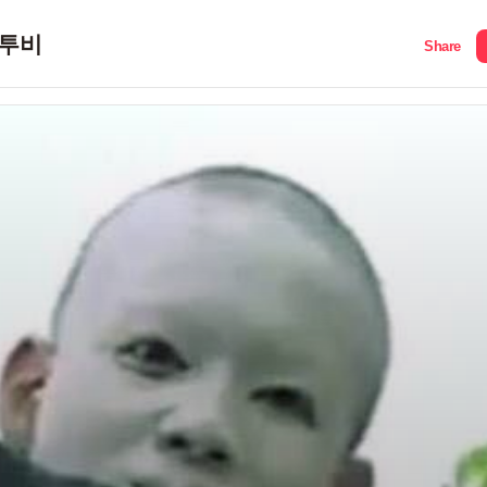
투비
Share