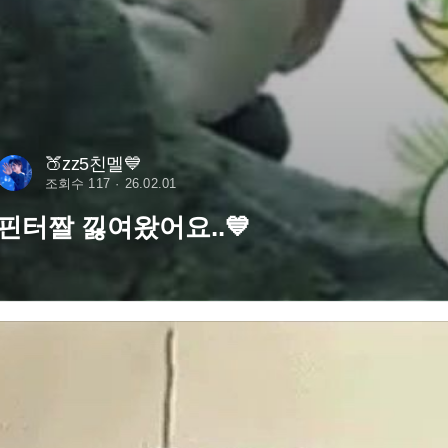
🍑zz5친멜💙
조회수 117
26.02.01
핀터짤 낋여왔어요..💙