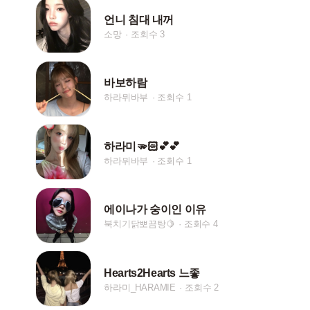
언니 침대 내꺼
소망
조회수 3
바보하람
하라뮈바부
조회수 1
하라미🫳🏻💕💕
하라뮈바부
조회수 1
에이나가 숭이인 이유
북치기닭뽀끔탕🍋
조회수 4
Hearts2Hearts 느좋
하라미_HARAMIE
조회수 2