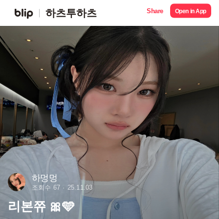
Share
하츠투하츠
Open in App
하멍멍
조회수 67
25.11.03
리본쮸 🎀🩵