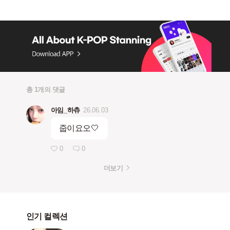
총 1개의 댓글
아임_하츄
26.06.03
줍이요오🤍
0
0
더보기
인기 컬렉션