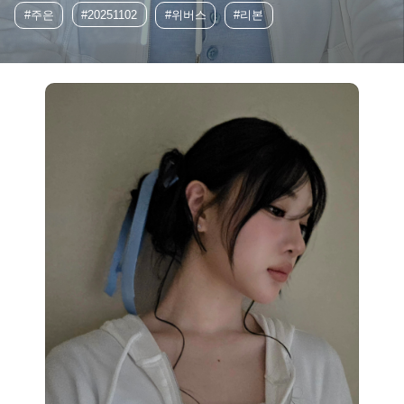
#주은
#20251102
#위버스
#리본