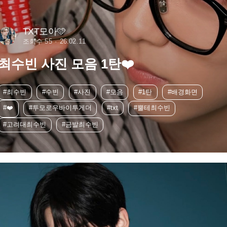
TXT모아🩵
조회수 55
26.02.11
최수빈 사진 모음 1탄❤️
#최수빈
#수빈
#사진
#모음
#1탄
#배경화면
#❤️
#투모로우바이투게더
#txt
#뿔테최수빈
#고려대최수빈
#금발최수빈