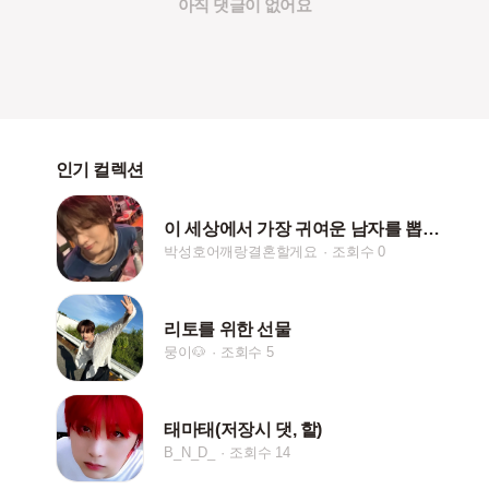
아직 댓글이 없어요
인기 컬렉션
이 세상에서 가장 귀여운 남자를 뽑으면 박성호야
박성호어깨랑결혼할게요
조회수 0
리토를 위한 선물
뭉이🐶
조회수 5
태마태(저장시 댓, 핱)
B_N_D_
조회수 14