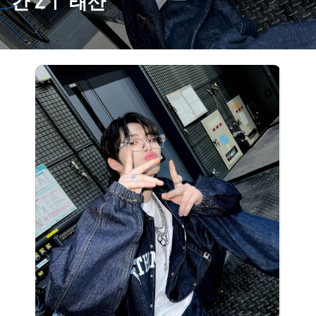
간 Zㅣ 태산