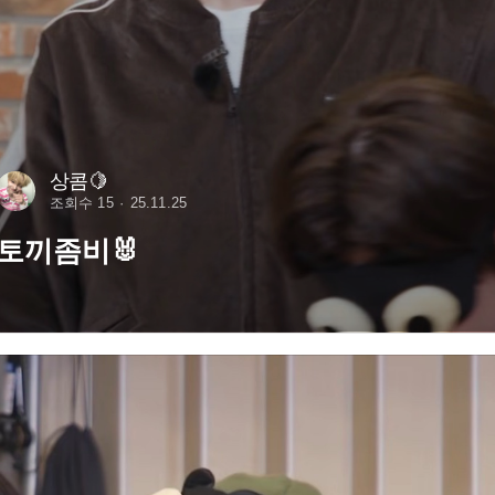
상콤🍋
조회수 15
25.11.25
토끼좀비🐰