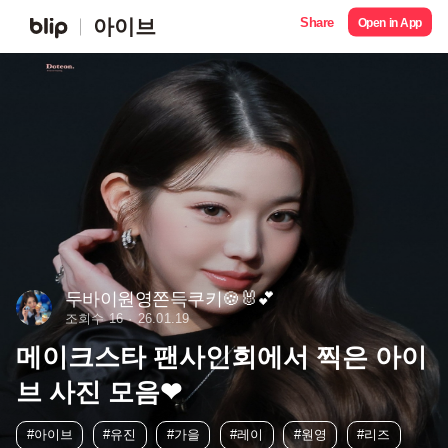
Share
아이브
Open in App
두바이원영쫀득쿠키🍪🐰💕
조회수 16
26.01.19
메이크스타 팬사인회에서 찍은 아이
브 사진 모음❤
#아이브
#유진
#가을
#레이
#원영
#리즈