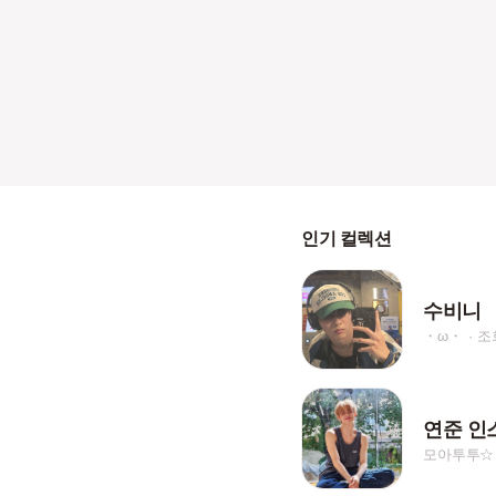
인기 컬렉션
수비니
・ω・
조
모아투투☆