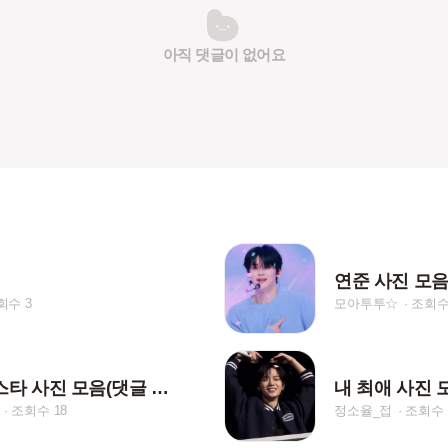
아직 댓글이 없어요
회수 3
모아투투☆
조회수
연준 인스타 사진 모음(댓글 남기고 다운로드 해주세요)
조회수 18
정소율_접
조회수 