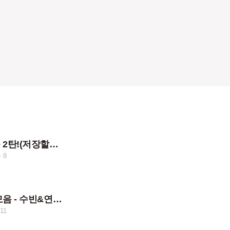
연준 사진 모음 2탄!(저장할때 댓 남겨주세요!)
 8
내 최애 사진 모음 - 수빈&연준&범규
11