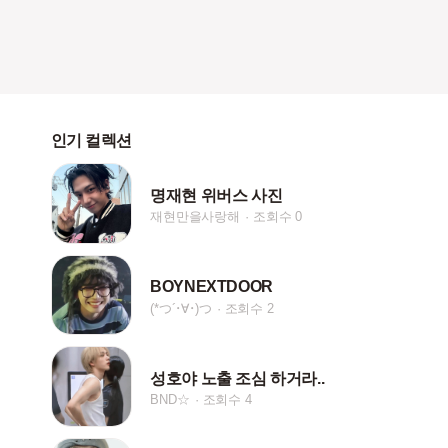
인기 컬렉션
명재현 위버스 사진
재현만을사랑해
조회수 0
BOYNEXTDOOR
(*つ´･∀･)つ
조회수 2
성호야 노출 조심 하거라..
BND☆
조회수 4