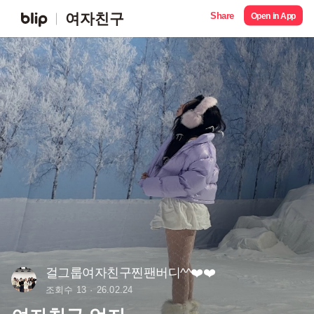
Share
여자친구
Open in App
걸그룹여자친구찐팬버디^^❤️❤️
조회수 13
26.02.24