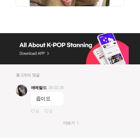
총 1개의 댓글
에메랄드
26.02.26
줍이요
0
0
더보기