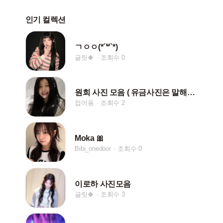
인기 컬렉션
ㄱㅇㅇ(*´꒳`*)
글릿🍀
조회수 0
원희 사진 모음 ( 유금사진은 말해주세여 ㅜㅜ )
접어용
조회수 2
Moka 🎀
Bibi_onedoor
조회수 0
이로하 사진모음
글릿🍀
조회수 3