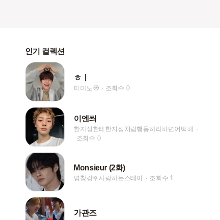
인기 컬렉션
ㅎㅣ
미미노🧭
조회수 0
이엔씌
한지성한테한지성처럼행동하라하면어떡해
조회수 0
Monsieur (2화)
명창강쥐사랑하는스테이
조회수 1
가관즈